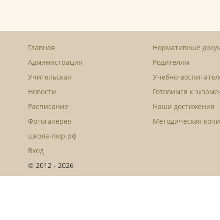
Главная
Нормативные доку
Администрация
Родителям
Учительская
Учебно-воспитател
Новости
Готовимся к экзам
Расписание
Наши достижения
Фотогалерея
Методическая копи
школа-пмр.рф
Вход
© 2012 - 2026